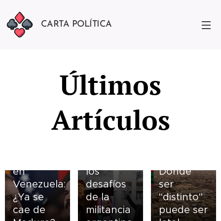
CARTA POLÍTICA
28.11.2023
Últimos
De la
débil
intransigencia
Artículos
de la JP
al
reformismo
20.06.2024
25.08.2023
Elecciones
de la JR:
Mauritania:
en
los
Donde
Venezuela:
desafíos
ser
¿Ya se
de la
"distinto"
cae de
militancia
puede ser