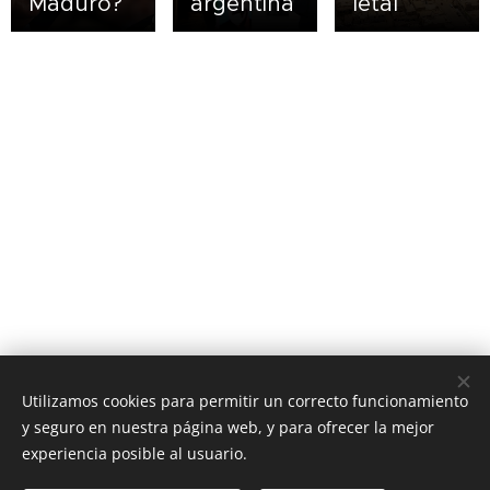
Maduro?
argentina
letal
Utilizamos cookies para permitir un correcto funcionamiento
y seguro en nuestra página web, y para ofrecer la mejor
experiencia posible al usuario.
CARTA POLÍTICA