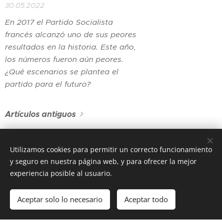
30.05.2022
En 2017 el Partido Socialista
francés alcanzó uno de sus peores
resultados en la historia. Este año,
los números fueron aún peores.
¿Qué escenarios se plantea el
partido para el futuro?
Artículos antiguos
Utilizamos cookies para permitir un correcto funcionamiento
y seguro en nuestra página web, y para ofrecer la mejor
experiencia posible al usuario.
CARTA POLÍTICA
Aceptar solo lo necesario
Aceptar todo
Creado con
Webnode
Cookies
Comenzar
¡Crea tu página web gratis!