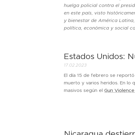
huelga policial contra el pres
en este país, visto históricam
y bienestar de América Latina,
política, económica y social c
Estados Unidos: N
17.02.2023
El día 15 de febrero se reportó
muerto y varios heridos. En lo 
masivos según el
Gun Violence
Nicaragua destier