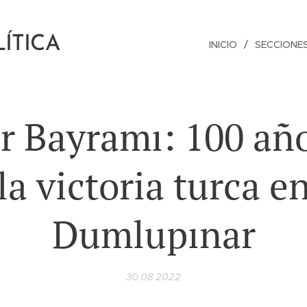
ÍTICA
INICIO
SECCIONE
r Bayramı: 100 añ
la victoria turca e
Dumlupınar
30.08.2022