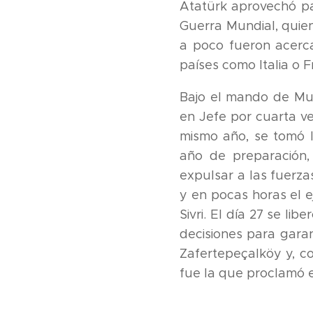
Atatürk aprovechó pa
Guerra Mundial, quien
a poco fueron acerca
países como Italia o 
Bajo el mando de Mus
en Jefe por cuarta ve
mismo año, se tomó l
año de preparación,
expulsar a las fuerza
y en pocas horas el 
Sivri. El día 27 se li
decisiones para gara
Zafertepeçalköy y, c
fue la que proclamó e