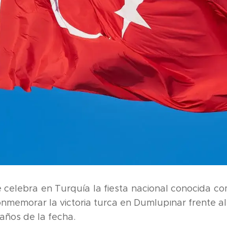
 celebra en Turquía la fiesta nacional conocida co
onmemorar la victoria turca en Dumlupınar frente al 
años de la fecha.