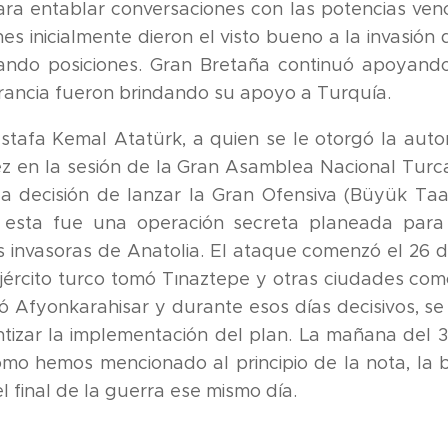
ra entablar conversaciones con las potencias ven
es inicialmente dieron el visto bueno a la invasión
ndo posiciones. Gran Bretaña continuó apoyando
Francia fueron brindando su apoyo a Turquía.
tafa Kemal Atatürk, a quien se le otorgó la au
z en la sesión de la Gran Asamblea Nacional Turca
a decisión de lanzar la Gran Ofensiva (Büyük Ta
 esta fue una operación secreta planeada para 
s invasoras de Anatolia. El ataque comenzó el 26 
ejército turco tomó Tınaztepe y otras ciudades com
beró Afyonkarahisar y durante esos días decisivos, 
ntizar la implementación del plan. La mañana del 
omo hemos mencionado al principio de la nota, la 
l final de la guerra ese mismo día.