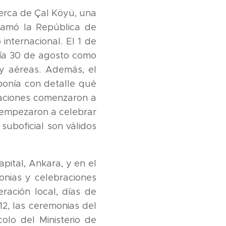
cerca de Çal Köyü, una
lamó la República de
nternacional. El 1 de
 día 30 de agosto como
 y aéreas. Además, el
ponía con detalle qué
raciones comenzaron a
s empezaron a celebrar
suboficial son válidos
pital, Ankara, y en el
onias y celebraciones
eración local, días de
12, las ceremonias del
olo del Ministerio de