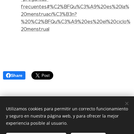
frecuentes#%C2%BFQu%C3%A9%20es%20la%
20menstruaci%C3%B3n?
%20%C2%BFQu%C3%A9%20es%20el%20ciclo%
20menstrual
Share
Utilizamos cookies para permitir un correcto funcionamiento
y seguro en nuestra página web, y para ofrecer la mejor
experiencia posible al usuario.
CARTA POLÍTICA