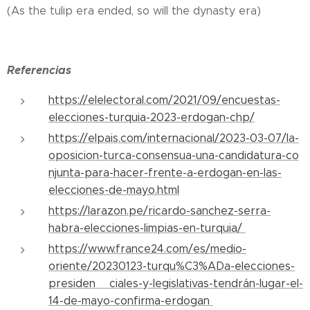
(As the tulip era ended, so will the dynasty era)
Referencias
https://elelectoral.com/2021/09/encuestas-
elecciones-turquia-2023-erdogan-chp/
https://elpais.com/internacional/2023-03-07/la-
oposicion-turca-consensua-una-candidatura-co
njunta-para-hacer-frente-a-erdogan-en-las-
elecciones-de-mayo.html
https://larazon.pe/ricardo-sanchez-serra-
habra-elecciones-limpias-en-turquia/
https://www.france24.com/es/medio-
oriente/20230123-turqu%C3%ADa-elecciones-
presiden ciales-y-legislativas-tendrán-lugar-el-
14-de-mayo-confirma-erdogan