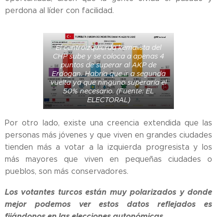
perdona al líder con facilidad.
El centroizquierda kemalista del
CHP sube y se coloca a apenas 4
puntos de superar al AKP de
Erdogan. Habría que ir a segunda
vuelta ya que ninguno superaría el
50% necesario. (Fuente: EL
ELECTORAL)
Por otro lado, existe una creencia extendida que las
personas más jóvenes y que viven en grandes ciudades
tienden más a votar a la izquierda progresista y los
más mayores que viven en pequeñas ciudades o
pueblos, son más conservadores.
Los votantes turcos están muy polarizados y donde
mejor podemos ver estos datos reflejados es
fijándonos en las elecciones autonómicas.